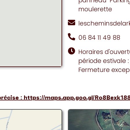
panneau "Parking
moulerette
lescheminsdela
06 84 11 49 88
Horaires d'ouver
période estivale :
Fermeture except
précise : https://maps.app.goo.gl/Ro8Bexk1