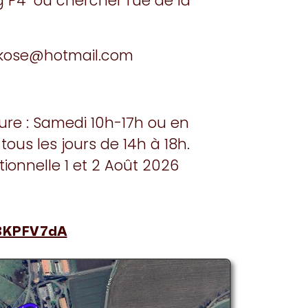
 P4" ou chercher rue de la
rkose@hotmail.com
ture : Samedi 10h-17h ou en
 tous les jours de 14h à 18h.
ionnelle 1 et 2 Août 2026
88KPFV7dA