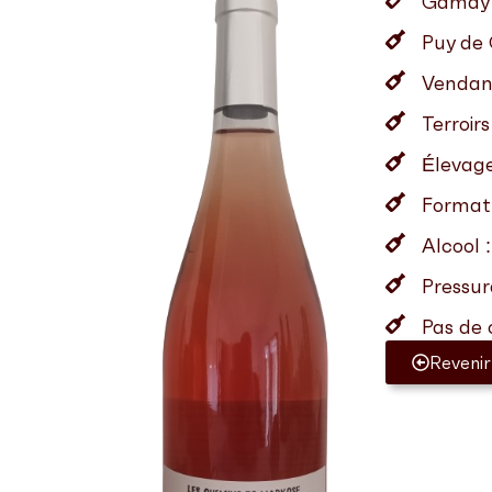
Gamay d
Puy de 
Vendan
Terroir
Élevag
Format 
Alcool 
Pressur
Pas de c
Revenir