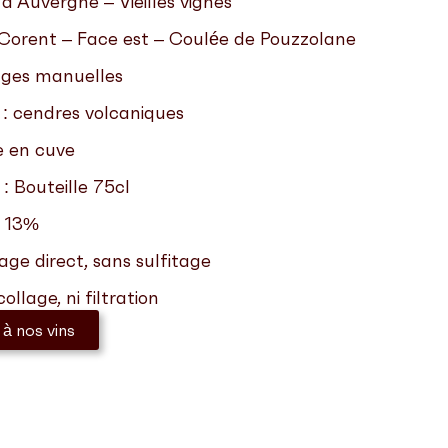
’Auvergne – Vieilles vignes
Corent – Face est – Coulée de Pouzzolane
ges manuelles
s : cendres volcaniques
e en cuve
: Bouteille 75cl
: 13%
age direct, sans sulfitage
ollage, ni filtration
 à nos vins