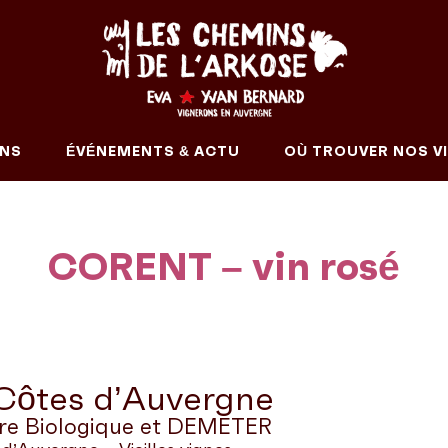
INS
ÉVÉNEMENTS & ACTU
OÙ TROUVER NOS VI
CORENT – vin rosé
ôtes d’Auvergne
ure Biologique et DEMETER