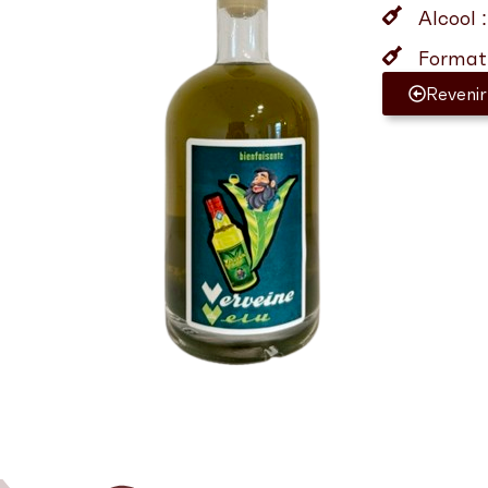
Alcool 
Format 
Revenir